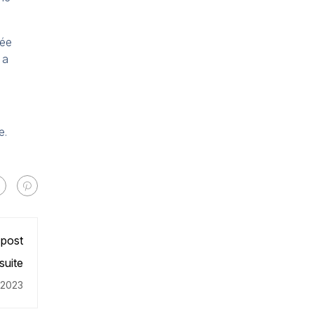
née
 a
e.
 post
suite
 2023