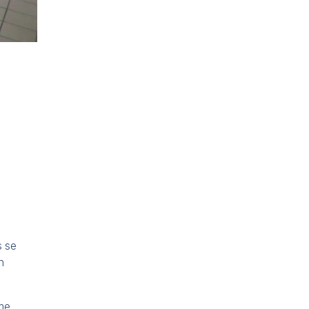
s se
n
ôme