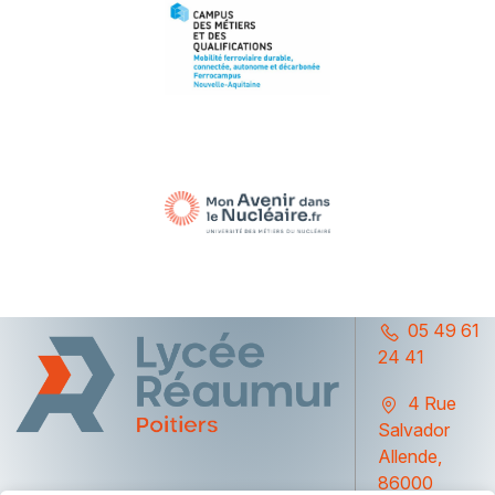
05 49 61
24 41
4 Rue
Salvador
Allende,
86000