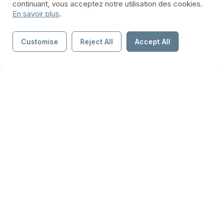
continuant, vous acceptez notre utilisation des cookies.
En savoir plus
.
Customise
Reject All
Accept All
Share:
Previous post
Next post
Visite de l'entreprise
Tournoi basket
SAFRAN à