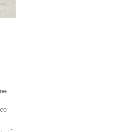
trée
OPCO