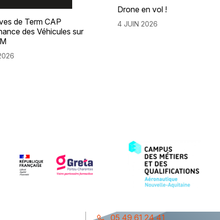
Drone en vol !
èves de Term CAP
4 JUIN 2026
nance des Véhicules sur
FM
2026
05 49 61 24 41