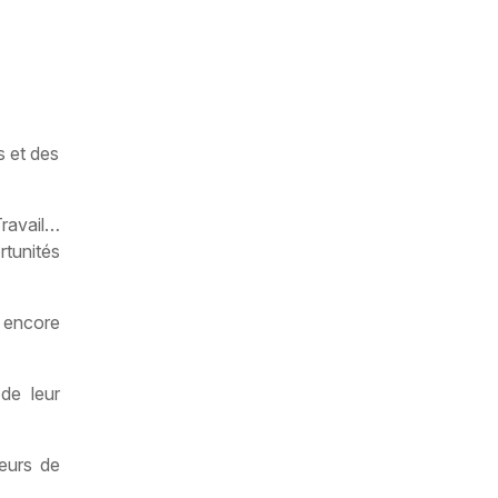
s et des
Travail…
rtunités
 encore
de leur
teurs de