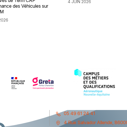
èves de Term CAP
4 JUIN 2026
nance des Véhicules sur
FM
2026
05 49 61 24 41
4 Rue Salvador Allende, 86000